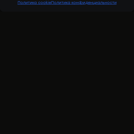
Политика cookie
Политика конфиденциальности
RBESOLOV
Ренат Бесолов — рыбопромышленная
индустрия, личный бренд и проект
BFISHERMAN.
YOUTUBE
INSTAGRAM
TIKTOK
LINKEDIN
TELEGRAM
THREADS
APPLE PODCASTS
SPOTIFY
GOOGLE
BFISHERMAN
[ О РЕНАТЕ ]