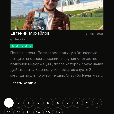
Евгений Михайлов
3 May 2026
◎ Russia
Привет, всем ! Посмотрел большую 3х часовую
лекцию на одном дыхании , получил множество
полезной информации , после которой сразу начал
действовать. Еще получил подарок спустя 2
месяца после покупки лекции. Спасибо Ренату за…
Читать отзыв
1
2
3
4
5
6
7
8
9
10
11
12
13
14
15
16