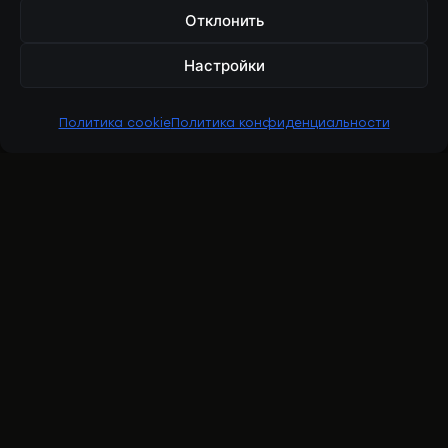
Отклонить
Настройки
Политика cookie
Политика конфиденциальности
RBESOLOV
Ренат Бесолов — рыбопромышленная
индустрия, личный бренд и проект
BFISHERMAN.
YOUTUBE
INSTAGRAM
TIKTOK
LINKEDIN