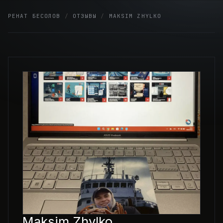
Skip
РЕНАТ БЕСОЛОВ
/
ОТЗЫВЫ
/
MAKSIM ZHYLKO
to
content
Maksim Zhylko