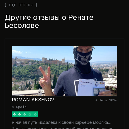
[ ЕЩЁ ОТЗЫВЫ ]
Другие отзывы о Ренате
Бесолове
ROMAN AKSENOV
3 July 2026
◎ Spain
Я начал путь издалека к своей карьере моряка…
Ренат - красавчик, сдержал обещание и прислал