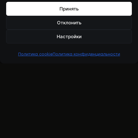
Принять
Отклонить
Настройки
Политика cookie
Политика конфиденциальности
RBESOLOV
Ренат Бесолов — рыбопромышленная
индустрия, личный бренд и проект