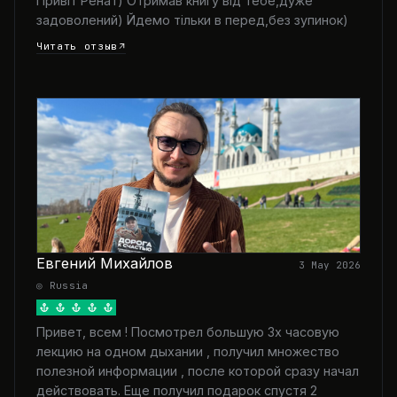
Привіт Ренат) Отримав книгу від тебе,дуже
задоволений) Йдемо тільки в перед,без зупинок)
Читать отзыв
Евгений Михайлов
3 May 2026
◎ Russia
Привет, всем ! Посмотрел большую 3х часовую
лекцию на одном дыхании , получил множество
полезной информации , после которой сразу начал
действовать. Еще получил подарок спустя 2