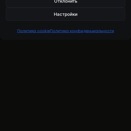
Отклонить
Настройки
Политика cookie
Политика конфиденциальности
RBESOLOV
Ренат Бесолов — рыбопромышленная
индустрия, личный бренд и проект
BFISHERMAN.
YOUTUBE
INSTAGRAM
TIKTOK
LINKEDIN