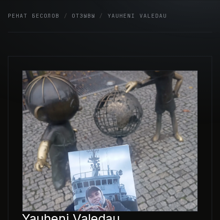
Skip
РЕНАТ БЕСОЛОВ
/
ОТЗЫВЫ
/
YAUHENI VALEDAU
to
content
Yauheni Valedau