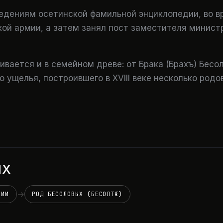
ведениям осетинской фамильной энциклопедии, во в
кой армии, а затем занял пост заместителя минист
вается и в семейном древе: от Брака (Брахъ) Бесо
 ущелья, построившего в XVIII веке несколько род
ых
→
ЛИИ
РОД БЕСОЛОВЫХ (БЕСОЛТÆ)