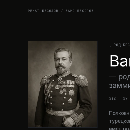
Skip
РЕНАТ БЕСОЛОВ
/
ВАНО БЕСОЛОВ
to
content
[ РОД БЕС
Ва
— род
замми
XIX — XX 
Полковн
турецко
имён ро