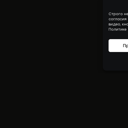
Строго н
согласия
видео, кн
Политике 
Пр
 О РЕНАТЕ ]
[ МЕДИА И КОНТЕНТ ]
[ ПРОЕК
иография
Статьи
Проект
лот
Интервью
Книги