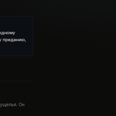
 одному
у преданию,
 ущелья. Он