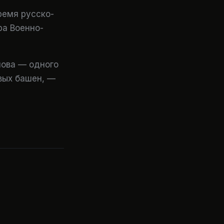
ремя русско-
ра Военно-
лова — одного
овых башен, —