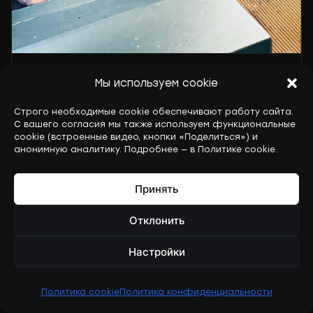
РЕНАТ БЕСОЛОВ: ОБЕСКРОВЛИВАНИЕ РЫБЫ НА СУДНЕ
«STORMHAV».
Мы используем cookie
Перед обработкой я всегда сначала вымачивал
Строго необходимые cookie обеспечивают работу сайта.
С вашего согласия мы также используем функциональные
рыбу в проточной воде, чтобы её обескровить.
cookie (встроенные видео, кнопки «Поделиться») и
Только полежав нужное время, рыба
анонимную аналитику. Подробнее — в Политике cookie.
отправлялась на транспортёр — и дальше шли
разделка и заморозка. Это была одна из моих
Принять
обязанностей наравне с печатью этикеток,
подготовкой морозильного оборудования,
Отклонить
сортировкой, упаковкой и укладкой готовой
Настройки
продукции в трюме.
Политика cookie
Политика конфиденциальности