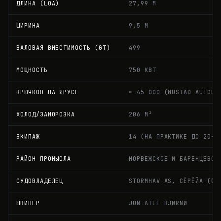
ДЛИНА (LOA)
27,99 М
ШИРИНА
9,5 М
ВАЛОВАЯ ВМЕСТИМОСТЬ (GT)
499
МОЩНОСТЬ
750 КВТ
КРЮЧКОВ НА ЯРУСЕ
≈ 45 000 (MUSTAD AUTOLI
ХОЛОД/ЗАМОРОЗКА
206 М³
ЭКИПАЖ
14 (НА ПРАКТИКЕ ДО 20–2
РАЙОН ПРОМЫСЛА
НОРВЕЖСКОЕ И БАРЕНЦЕВО 
СУДОВЛАДЕЛЕЦ
STORMHAV AS, СЁРЁЙА (ФИ
ШКИПЕР
JON-ATLE BJØRNØ