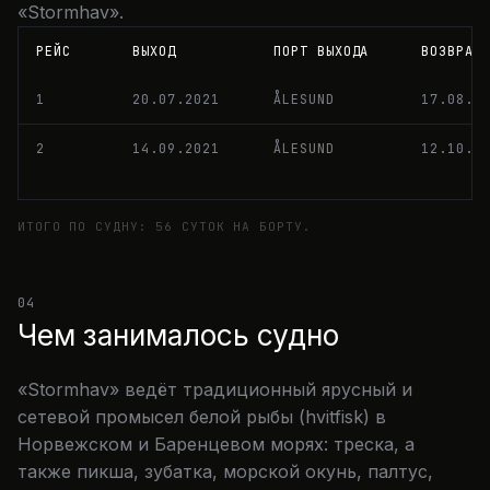
«Stormhav».
РЕЙС
ВЫХОД
ПОРТ ВЫХОДА
ВОЗВРАЩ
1
20.07.2021
ÅLESUND
17.08.2
2
14.09.2021
ÅLESUND
12.10.2
ИТОГО ПО СУДНУ: 56 СУТОК НА БОРТУ.
04
Чем занималось судно
«Stormhav» ведёт традиционный ярусный и
сетевой промысел белой рыбы (hvitfisk) в
Норвежском и Баренцевом морях: треска, а
также пикша, зубатка, морской окунь, палтус,