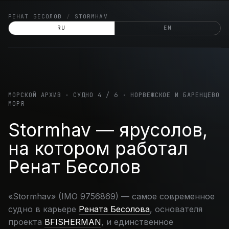
Skip
РЕНАТ БЕСОЛОВ
/
STORMHAV
to
RU
EN
content
МОРСКОЙ АРХИВ · СУДНО 4 / 6 · НОРВЕЖСКОЕ И БАРЕНЦЕВО
МОРЯ
Stormhav — ярусолов,
на котором работал
Ренат Бесолов
«Stormhav» (IMO 9756869) — самое современное
судно в карьере
Рената Бесолова
, основателя
проекта
BFISHERMAN
, и единственное